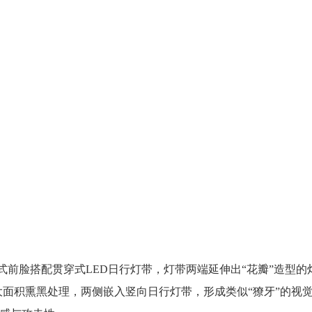
闭式前脸搭配贯穿式LED日行灯带，灯带两端延伸出“花瓣”造型的
面积熏黑处理，两侧嵌入竖向日行灯带，形成类似“獠牙”的视