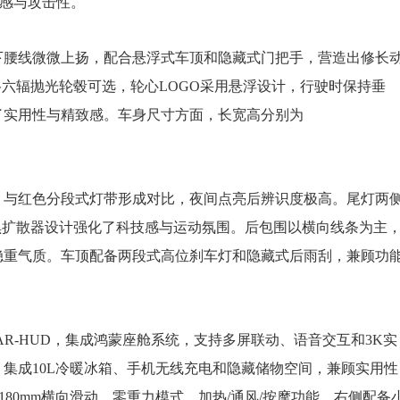
感与攻击性。
下腰线微微上扬，配合悬浮式车顶和隐藏式门把手，营造出修长
格六辐抛光轮毂可选，轮心LOGO采用悬浮设计，行驶时保持垂
了实用性与精致感。车身尺寸方面，长宽高分别为
，与红色分段式灯带形成对比，夜间点亮后辨识度极高。尾灯两
黑扩散器设计强化了科技感与运动氛围。后包围以横向线条为主
稳重气质。车顶配备两段式高位刹车灯和隐藏式后雨刮，兼顾功
寸AR-HUD，集成鸿蒙座舱系统，支持多屏联动、语音交互和3K实
，集成10L冷暖冰箱、手机无线充电和隐藏储物空间，兼顾实用性
180mm横向滑动、零重力模式、加热/通风/按摩功能，右侧配备