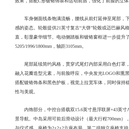
效果，搭配C形镀铬饰条和运动前唇，强化了前脸的立体
车身侧面线条饱满流畅，腰线从前灯延伸至尾部，
感的姿态。轮毂提供21英寸复古“大饼”轮毂或迈巴赫风
直，彰显豪华细节。电动侧踏板和镀铬窗框进一步提升
5205/1996/1800mm，轴距3105mm。
尾部延续简约风格，贯穿式尾灯内部采用白色灯罩
融入花瓣造型元素，与前脸呼应，中央发光LOGO和熏
搭配镀铬饰条和黑色护板，视觉上拉宽车体，同时保持
性与美观。
内饰部分，中控台搭载双15.6英寸悬浮联屏+43英
景导航。中岛采用可前后滑动设计（最大行程700mm）
与仪式感。座椅为2+2+2六座布局，第二排独立座椅支持