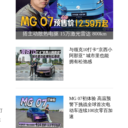
搭主动散热电驱 15万激光雷达 800km
续航 MG 07预售价12.59万起
与领克10打卡“京西小
阿那亚” 城市里也能
拥有松弛感
MG 07初体验 高温预
警下挑战全球首次电
动车连续100次零百加
灯
速
觉