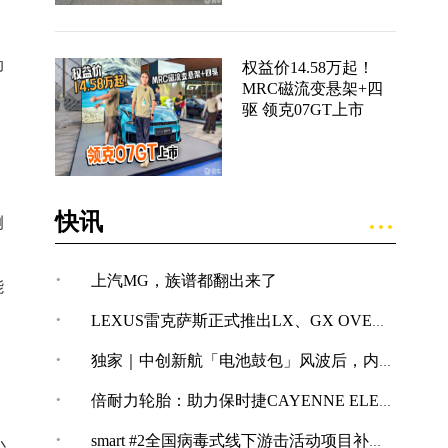
动
权益价14.58万起！
MRC磁流变悬架+四
驱 领克07GT上市
快讯
侧
，
·
上汽MG，族谱都翻出来了
能
·
LEXUS雷克萨斯正式推出LX、GX OVERTRAIL“黑马藏金版”车型
·
独家｜中创新航「电池鼓包」风波后，内部紧急开展技术改革
·
倍耐力轮胎：助力保时捷CAYENNE ELECTRIC创纪录加速表现
·
smart #2全国病毒式线下游击活动项目补充公告
小