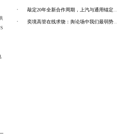
·
敲定20年全新合作周期，上汽与通用锚定“智电+全球化”合作新境
供
·
奕境高管在线求饶：舆论场中我们最弱势，打不还手骂不能还口
S
电