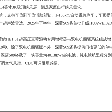
.4英寸3K吸顶娱乐屏，满足家庭出行娱乐需求。
，支持车位到车位辅助驾驶、1-150km/自动紧急刹车，车顶提
声波雷达。2025年下半年，深蓝S09将首批升级HUAWEI AD
蓝鲸HE1.5T超高压直喷混动专用增程器与双电机四驱系统组成增
加速5.9秒。除了双电机四驱版本外，深蓝S09还将提供门槛更低的单
蓝S09搭载了一块容量为40.18kWh的电池，纯电续航里程分别
高度可调空气悬架、CDC可调阻尼减振。