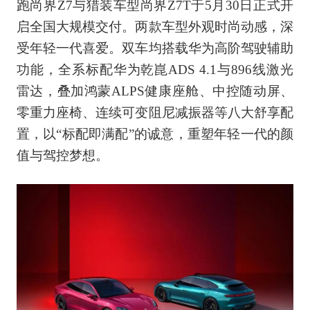
跑尚界Z7与猎装车型尚界Z7T于5月30日正式开
启‌全国大规模交付‌。两款车型外观时尚动感，深
受年轻一代喜爱。双车均搭载华为高阶驾驶辅助
功能，全系标配华为乾崑ADS 4.1与896线激光
雷达，叠加鸿蒙ALPS健康座舱、中控随动屏、
零重力座椅、连续可变阻尼减振器等八大舒享配
置，以“标配即满配”的诚意，重塑年轻一代的颜
值与驾控梦想。