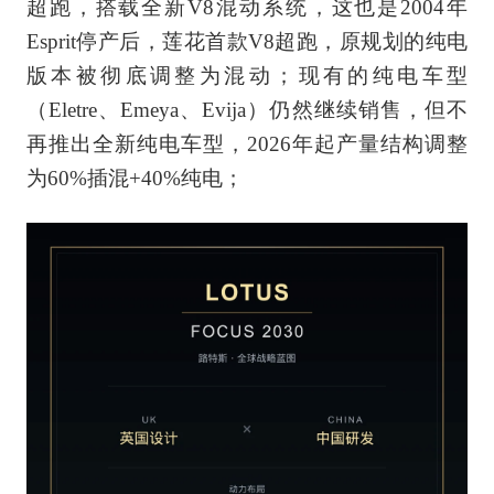
超跑，搭载全新V8混动系统，这也是2004年
Esprit停产后，莲花首款V8超跑，原规划的纯电
版本被彻底调整为混动；现有的纯电车型
（Eletre、Emeya、Evija）仍然继续销售，但不
再推出全新纯电车型，2026年起产量结构调整
为60%插混+40%纯电；