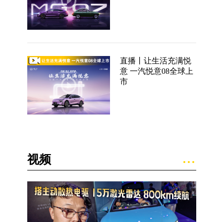
直播丨让生活充满悦
意 一汽悦意08全球上
市
视频
，