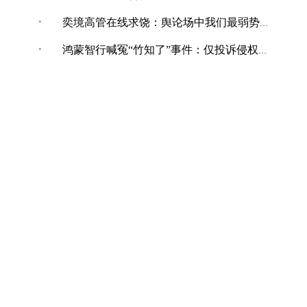
·
奕境高管在线求饶：舆论场中我们最弱势，打不还手骂不能还口
·
鸿蒙智行喊冤“竹知了”事件：仅投诉侵权内容，共下架144条！