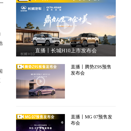
。
的
地
直播丨长城H10上市发布会
直播丨腾势Z9S预售
国
发布会
正
直播丨MG 07预售发
布会