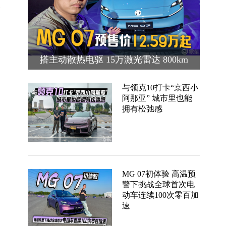
企
搭主动散热电驱 15万激光雷达 800km
续航 MG 07预售价12.59万起
与领克10打卡“京西小
阿那亚” 城市里也能
拥有松弛感
MG 07初体验 高温预
警下挑战全球首次电
动车连续100次零百加
速