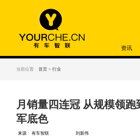
资讯
当前位置 :
首页 >
行业
月销量四连冠 从规模领跑
军底色
来源 :
有车智联
刘新伟