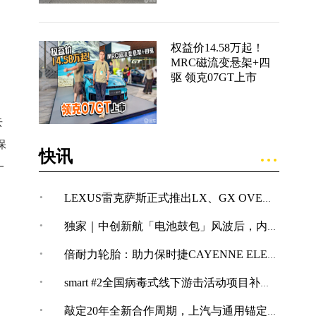
权益价14.58万起！
MRC磁流变悬架+四
驱 领克07GT上市
去
保
快讯
一
·
LEXUS雷克萨斯正式推出LX、GX OVERTRAIL“黑马藏金版”车型
·
独家｜中创新航「电池鼓包」风波后，内部紧急开展技术改革
·
倍耐力轮胎：助力保时捷CAYENNE ELECTRIC创纪录加速表现
·
smart #2全国病毒式线下游击活动项目补充公告
·
敲定20年全新合作周期，上汽与通用锚定“智电+全球化”合作新境