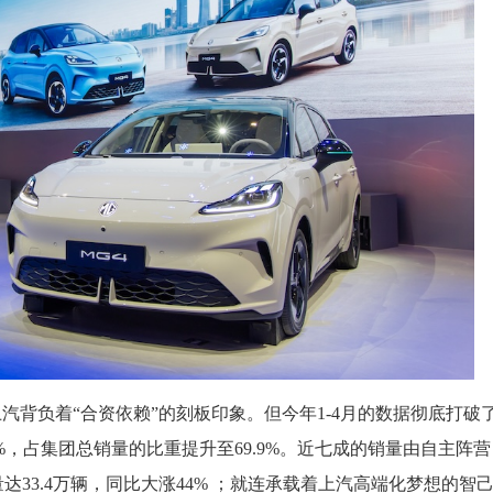
汽背负着“合资依赖”的刻板印象。但今年1-4月的数据彻底打破
%，占集团总销量的比重提升至69.9%。近七成的销量由自主阵营
33.4万辆，同比大涨44% ；就连承载着上汽高端化梦想的智