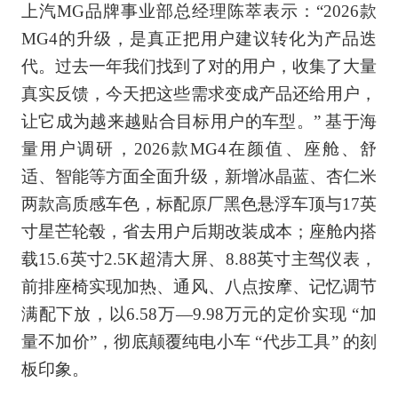
上汽MG品牌事业部总经理陈萃表示：“2026款
MG4的升级，是真正把用户建议转化为产品迭
代。过去一年我们找到了对的用户，收集了大量
真实反馈，今天把这些需求变成产品还给用户，
让它成为越来越贴合目标用户的车型。” 基于海
量用户调研，2026款MG4在颜值、座舱、舒
适、智能等方面全面升级，新增冰晶蓝、杏仁米
两款高质感车色，标配原厂黑色悬浮车顶与17英
寸星芒轮毂，省去用户后期改装成本；座舱内搭
载15.6英寸2.5K超清大屏、8.88英寸主驾仪表，
前排座椅实现加热、通风、八点按摩、记忆调节
满配下放，以6.58万—9.98万元的定价实现 “加
量不加价”，彻底颠覆纯电小车 “代步工具” 的刻
板印象。