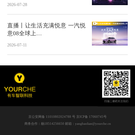
2026-07-28
直播丨让生活充满悦意 一汽悦
意08全球上…
2026-07-11
京公安网备 11010802024788 号 京ICP备 17060745号
商务合作：杨18514256650 邮箱：yangbaolian@yourche.cn