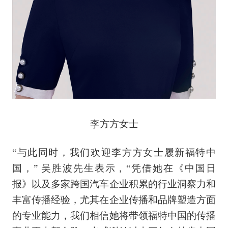
李方方女士
“与此同时，我们欢迎李方方女士履新福特中
国，” 吴胜波先生表示，“凭借她在《中国日
报》以及多家跨国汽车企业积累的行业洞察力和
丰富传播经验，尤其在企业传播和品牌塑造方面
的专业能力，我们相信她将带领福特中国的传播