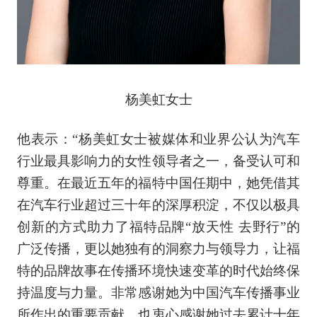
杨美虹女士
他表示：“杨美虹女士被媒体和业界公认为汽车
行业最具影响力的女性领导者之一，备受认可和
尊重。在最近五年的福特中国任期中，她凭借其
在汽车行业超过三十年的深厚积淀，不仅以极具
创新的方式助力了福特品牌“放天性 去野行”的
广泛传播，更以她独有的洞察力与领导力，让福
特的品牌故事在传播环境快速变革的时代始终保
持温度与力量。非常感谢她为中国汽车传播事业
所作出的重要贡献，也衷心感谢她过去累计十年