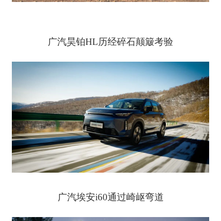
广汽昊铂HL历经碎石颠簸考验
广汽埃安i60通过崎岖弯道