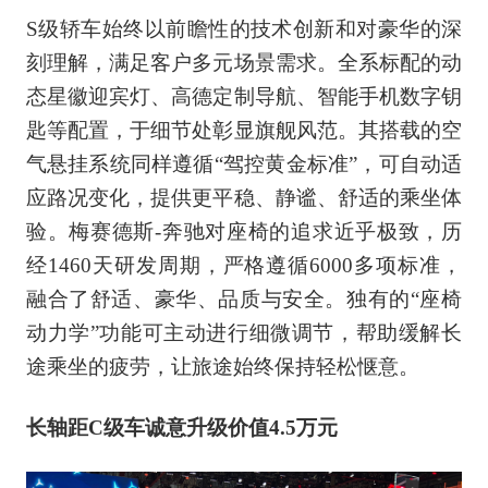
S级轿车始终以前瞻性的技术创新和对豪华的深
刻理解，满足客户多元场景需求。全系标配的动
态星徽迎宾灯、高德定制导航、智能手机数字钥
匙等配置，于细节处彰显旗舰风范。其搭载的空
气悬挂系统同样遵循“驾控黄金标准”，可自动适
应路况变化，提供更平稳、静谧、舒适的乘坐体
验。梅赛德斯-奔驰对座椅的追求近乎极致，历
经1460天研发周期，严格遵循6000多项标准，
融合了舒适、豪华、品质与安全。独有的“座椅
动力学”功能可主动进行细微调节，帮助缓解长
途乘坐的疲劳，让旅途始终保持轻松惬意。
长轴距C级车诚意升级价值4.5万元