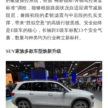
的敏捷操控系统，依据“梅赛德斯-奔驰驾控黄金
标准”调校，能够根据路面状况自适应调节减振
阻尼，兼顾初段的柔韧滤震与中后段的扎实支
撑，带来“胜似空悬”的高级行驶质感。安全始终
是E级车的核心，长轴距E级车标配13个安全气
囊，数量与种类均为行业树立新标杆。
SUV家族多款车型焕新升级