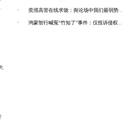
-
·
奕境高管在线求饶：舆论场中我们最弱势，打不还手骂不能还口
·
鸿蒙智行喊冤“竹知了”事件：仅投诉侵权内容，共下架144条！
大
智