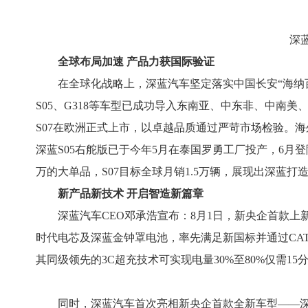
深
全球布局加速 产品力获国际验证
在全球化战略上，深蓝汽车坚定落实中国长安“海纳百川计
S05、G318等车型已成功导入东南亚、中东非、中南
S07在欧洲正式上市，以卓越品质通过严苛市场检验。海外
深蓝S05右舵版已于今年5月在泰国罗勇工厂投产，6月登
万的大单品，S07目标全球月销1.5万辆，展现出深蓝打
新产品新技术 开启智造新篇章
深蓝汽车CEO邓承浩宣布：8月1日，新央企首款上新
时代电芯及深蓝金钟罩电池，率先满足新国标并通过CAT
其同级领先的3C超充技术可实现电量30%至80%仅需15
同时，深蓝汽车首次亮相新央企首款全新车型——深