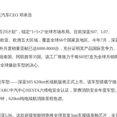
蓝汽车CEO 邓承浩
划”，锚定“1+5+2”全球市场布局。目前深蓝S07、L07、
美、欧亚、欧洲五大区域，覆盖全球66个国家及地区。今年7月，深
月度销量贡献已达6000-8000台，充分证明其产品国际竞争力
陆泰国、阿联酋等35国。该工厂将致力于将S05打造为全球月销
造全球爆款车型的决心。
车型——深蓝S05 620km长续航版将正式上市。该车型搭载宁德
ARC中汽中心NESTA六维电安全认证，荣膺消防安全年度车型
分钟，620km纯电续航消除里程焦虑。
蓝L06。这款超级智能轿跑将全球首发3nm车规级座舱芯片，全