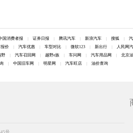
中国消费者报
证券日报
腾讯汽车
新浪汽车
搜狐
汽
|
|
|
|
|
车报价
汽车优惠
车型对比
微软123
新出行
人民网
|
|
|
|
|
越野
汽车召回网
越野e族
车问网
汽车用品网
北京
|
|
|
|
|
询
中国旧车网
明星网
汽车旺店
油价查询
|
|
|
|
745号