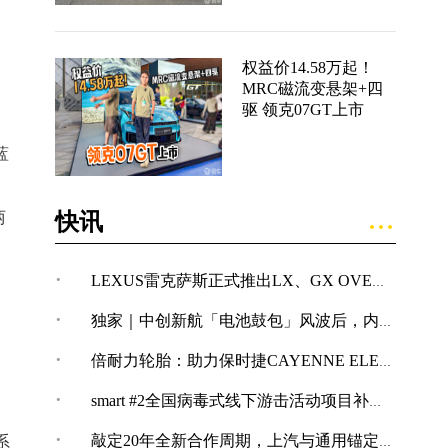
权益价14.58万起！
MRC磁流变悬架+四
驱 领克07GT上市
蓝
。
快讯
两
·
LEXUS雷克萨斯正式推出LX、GX OVERTRAIL“黑马藏金版”车型
·
独家｜中创新航「电池鼓包」风波后，内部紧急开展技术改革
。
·
倍耐力轮胎：助力保时捷CAYENNE ELECTRIC创纪录加速表现
·
smart #2全国病毒式线下游击活动项目补充公告
·
敲定20年全新合作周期，上汽与通用锚定“智电+全球化”合作新境
系