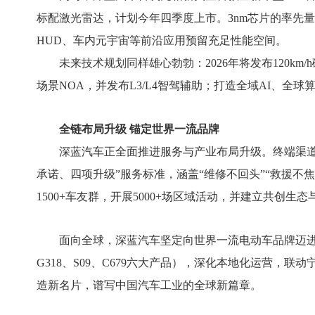
标配激光雷达，计划今年四季度上市。3nm芯片的率先量
HUD、车内元宇宙等前沿应用预留充足性能空间。
未来技术规划同样雄心勃勃：2026年将发布120k
场景NOA，并发布L3/L4智驾辅助；打造全域AI、全
全链布局升级 锚定世界一流品牌
深蓝汽车正全面推进服务与产业布局升级。终端渠
承诺、四项升级”服务标准，涵盖“维修不回头”“救援不
1500+车友群，开展5000+场区域活动，并建立共创生
面向全球，深蓝汽车坚定向世界一流电动车品牌迈进。通
G318、S09、C679六大产品），深化本地化运营，
造新名片，谱写中国汽车工业的全球新篇章。