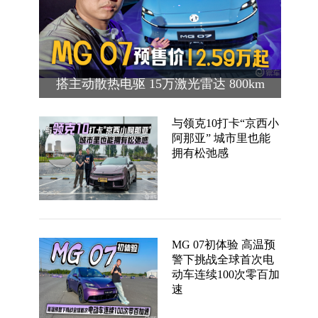
搭主动散热电驱 15万激光雷达 800km
续航 MG 07预售价12.59万起
与领克10打卡“京西小
阿那亚” 城市里也能
拥有松弛感
MG 07初体验 高温预
警下挑战全球首次电
动车连续100次零百加
速