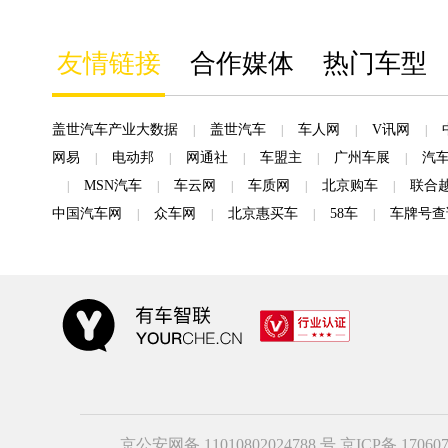
友情链接
合作媒体
热门车型
盖世汽车产业大数据
盖世汽车
车人网
V讯网
|
|
|
|
网易
电动邦
网通社
车盟主
广州车展
汽
|
|
|
|
|
MSN汽车
车云网
车质网
北京购车
联合
|
|
|
|
|
中国汽车网
众车网
北京惠买车
58车
车牌号查
|
|
|
|
京公安网备 11010802024788 号
京ICP备 17060