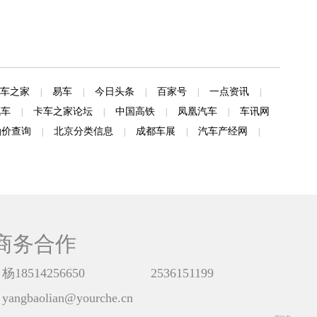
车之家
易车
今日头条
百家号
一点资讯
|
|
|
|
|
汽车
卡车之家论坛
中国高铁
凤凰汽车
车讯网
|
|
|
|
油价查询
北京分类信息
成都车展
汽车产经网
|
|
|
|
商务合作
杨18514256650
2536151199
yangbaolian@yourche.cn