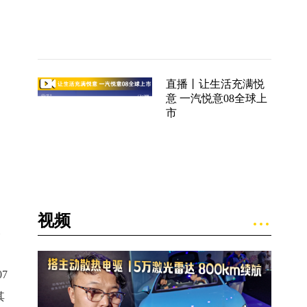
直播丨让生活充满悦
意 一汽悦意08全球上
市
视频
深
7
其