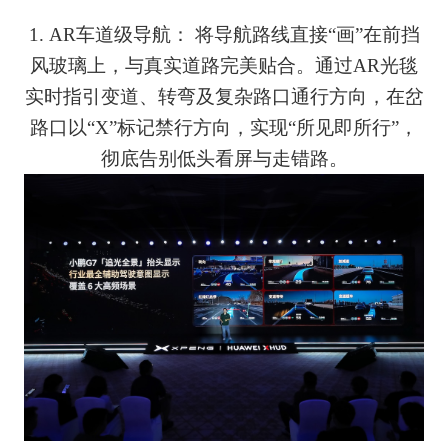
1. AR车道级导航： 将导航路线直接“画”在前挡
风玻璃上，与真实道路完美贴合。通过AR光毯
实时指引变道、转弯及复杂路口通行方向，在岔
路口以“X”标记禁行方向，实现“所见即所行”，
彻底告别低头看屏与走错路。